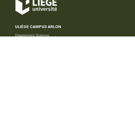
ULIÈGE CAMPUS ARLON
Département Sciences
et Gestion Environnement, SEED
185 Avenue de Longwy
B-6700 Arlon - BELGIUM
E-mail:
seed@uliege.be
TÉMOIGNAGES
MENTIONS LÉGALES