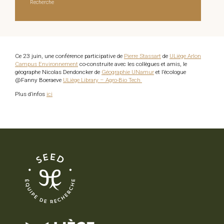
Recherche
Ce 23 juin, une conférence participative de
Pierre Stassart
de
ULiège Arlon
Campus Environnement
co-construite avec les collègues et amis, le
géographe Nicolas Dendoncker de
Géographie UNamur
et l’écologue
@Fanny Boeraeve
ULiège Library – Agro-Bio Tech
Plus d’infos
ici