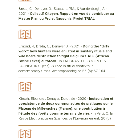
Breda, C., Denayer, D., Stassart, P.M., & Vandenbergh, A. -
2021 -
Collectif Citoyen. Rapport en vue de contribuer au
Master Plan du Projet Nassonia. Projet TRIAL
Emond, P., Bréda, C., Denayer D. - 2021 -
Doing the “dirty
work”: how hunters were enlisted in sanitary rituals and
wild boars destruction to fight Belgium’s ASF (African
Swine Fever) outbreak
- in LAUGRAND F., SIMON L. &
LAGNEAUX S. (eds), Suidae in ritual contexts in
contemporary times. Anthropozoologica 56 (6): 87-104
Kirsch, Eléonore ; Denayer, Dorothée - 2020 -
Instauration et
coexistence de deux communautés de pratiques sur le
Plateau de Millevaches (France): une contribution à
l’étude des forêts comme terrains de vies
- In VertigO: la
Revue Electronique en Sciences de l'Environnement, 20 (3)