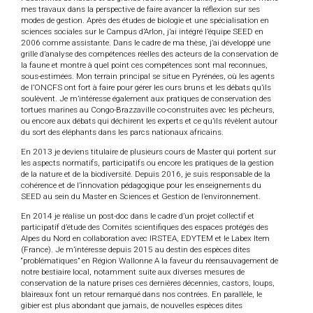
mes travaux dans la perspective de faire avancer la réflexion sur ses
modes de gestion. Après des études de biologie et une spécialisation en
sciences sociales sur le Campus d’Arlon, j’ai intégré l’équipe SEED en
2006 comme assistante. Dans le cadre de ma thèse, j’ai développé une
grille d’analyse des compétences réelles des acteurs de la conservation de
la faune et montre à quel point ces compétences sont mal reconnues,
sous-estimées. Mon terrain principal se situe en Pyrénées, où les agents
de l’ONCFS ont fort à faire pour gérer les ours bruns et les débats qu’ils
soulèvent. Je m’intéresse également aux pratiques de conservation des
tortues marines au Congo-Brazzaville co-construites avec les pêcheurs,
ou encore aux débats qui déchirent les experts et ce qu’ils révèlent autour
du sort des éléphants dans les parcs nationaux africains.
En 2013 je deviens titulaire de plusieurs cours de Master qui portent sur
les aspects normatifs, participatifs ou encore les pratiques de la gestion
de la nature et de la biodiversité. Depuis 2016, je suis responsable de la
cohérence et de l’innovation pédagogique pour les enseignements du
SEED au sein du Master en Sciences et Gestion de l’environnement.
En 2014 je réalise un post-doc dans le cadre d’un projet collectif et
participatif d’étude des Comités scientifiques des espaces protégés des
Alpes du Nord en collaboration avec IRSTEA, EDYTEM et le Labex Item
(France). Je m’intéresse depuis 2015 au destin des espèces dites
“problématiques” en Région Wallonne A la faveur du réensauvagement de
notre bestiaire local, notamment suite aux diverses mesures de
conservation de la nature prises ces dernières décennies, castors, loups,
blaireaux font un retour remarqué dans nos contrées. En parallèle, le
gibier est plus abondant que jamais, de nouvelles espèces dites