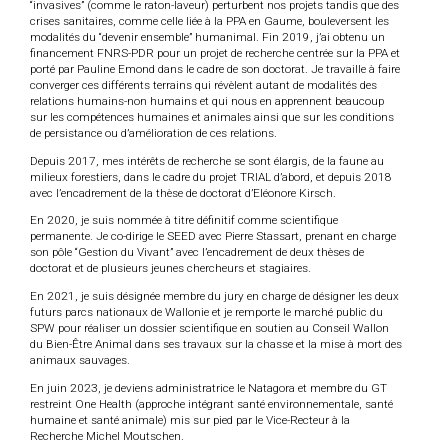
“invasives” (comme le raton-laveur) perturbent nos projets tandis que des
crises sanitaires, comme celle liée à la PPA en Gaume, bouleversent les
modalités du “devenir ensemble” humanimal. Fin 2019, j’ai obtenu un
financement FNRS-PDR pour un projet de recherche centrée sur la PPA et
porté par Pauline Emond dans le cadre de son doctorat. Je travaille à faire
converger ces différents terrains qui révèlent autant de modalités des
relations humains-non humains et qui nous en apprennent beaucoup
sur les compétences humaines et animales ainsi que sur les conditions
de persistance ou d’amélioration de ces relations.
Depuis 2017, mes intérêts de recherche se sont élargis, de la faune au
milieux forestiers, dans le cadre du projet TRIAL d’abord, et depuis 2018
avec l’encadrement de la thèse de doctorat d’Eléonore Kirsch.
En 2020, je suis nommée à titre définitif comme scientifique
permanente. Je co-dirige le SEED avec Pierre Stassart, prenant en charge
son pôle “Gestion du Vivant” avec l’encadrement de deux thèses de
doctorat et de plusieurs jeunes chercheurs et stagiaires.
En 2021, je suis désignée membre du jury en charge de désigner les deux
futurs parcs nationaux de Wallonie et je remporte le marché public du
SPW pour réaliser un dossier scientifique en soutien au Conseil Wallon
du Bien-Être Animal dans ses travaux sur la chasse et la mise à mort des
animaux sauvages.
En juin 2023, je deviens administratrice le Natagora et membre du GT
restreint One Health (approche intégrant santé environnementale, santé
humaine et santé animale) mis sur pied par le Vice-Recteur à la
Recherche Michel Moutschen.