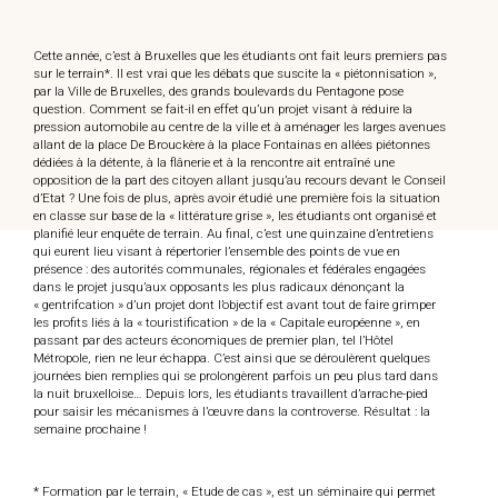
Cette année, c’est à Bruxelles que les étudiants ont fait leurs premiers pas
sur le terrain*. Il est vrai que les débats que suscite la « piétonnisation »,
par la Ville de Bruxelles, des grands boulevards du Pentagone pose
question. Comment se fait-il en effet qu’un projet visant à réduire la
pression automobile au centre de la ville et à aménager les larges avenues
allant de la place De Brouckère à la place Fontainas en allées piétonnes
dédiées à la détente, à la flânerie et à la rencontre ait entraîné une
opposition de la part des citoyen allant jusqu’au recours devant le Conseil
d’Etat ? Une fois de plus, après avoir étudié une première fois la situation
en classe sur base de la « littérature grise », les étudiants ont organisé et
planifié leur enquête de terrain. Au final, c’est une quinzaine d’entretiens
qui eurent lieu visant à répertorier l’ensemble des points de vue en
présence : des autorités communales, régionales et fédérales engagées
dans le projet jusqu’aux opposants les plus radicaux dénonçant la
« gentrifcation » d’un projet dont l’objectif est avant tout de faire grimper
les profits liés à la « touristification » de la « Capitale européenne », en
passant par des acteurs économiques de premier plan, tel l’Hôtel
Métropole, rien ne leur échappa. C’est ainsi que se déroulèrent quelques
journées bien remplies qui se prolongèrent parfois un peu plus tard dans
la nuit bruxelloise… Depuis lors, les étudiants travaillent d’arrache-pied
pour saisir les mécanismes à l’œuvre dans la controverse. Résultat : la
semaine prochaine !
* Formation par le terrain, « Etude de cas », est un séminaire qui permet