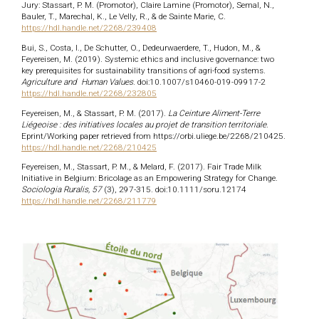
Jury: Stassart, P. M. (Promotor), Claire Lamine (Promotor), Semal, N.,
Bauler, T., Marechal, K., Le Velly, R., & de Sainte Marie, C.
https://hdl.handle.net/2268/239408
Bui, S., Costa, I., De Schutter, O., Dedeurwaerdere, T., Hudon, M., &
Feyereisen, M. (2019). Systemic ethics and inclusive governance: two
key prerequisites for sustainability transitions of agri-food systems.
Agriculture and
Human Values
. doi:10.1007/s10460-019-09917-2
https://hdl.handle.net/2268/232805
Feyereisen, M., & Stassart, P. M. (2017).
La Ceinture Aliment-Terre
Liégeoise : des initiatives locales au projet de transition territoriale
.
Eprint/Working paper retrieved from https://orbi.uliege.be/2268/210425.
https://hdl.handle.net/2268/210425
Feyereisen, M., Stassart, P. M., & Melard, F. (2017). Fair Trade Milk
Initiative in Belgium: Bricolage as an Empowering Strategy for Change.
Sociologia Ruralis, 57
(3), 297-315. doi:10.1111/soru.12174
https://hdl.handle.net/2268/211779