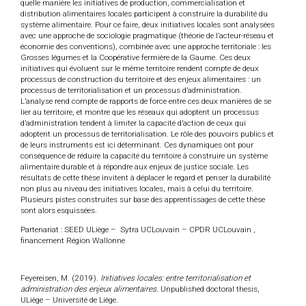
quelle manière les initiatives de production, commercialisation et
distribution alimentaires locales participent à construire la durabilité du
système alimentaire. Pour ce faire, deux initiatives locales sont analysées
avec une approche de sociologie pragmatique (théorie de l’acteur-réseau et
économie des conventions), combinée avec une approche territoriale : les
Grosses légumes et la Coopérative fermière de la Gaume. Ces deux
initiatives qui évoluent sur le même territoire rendent compte de deux
processus de construction du territoire et des enjeux alimentaires : un
processus de territorialisation et un processus d’administration.
L’analyse rend compte de rapports de force entre ces deux manières de se
lier au territoire, et montre que les réseaux qui adoptent un processus
d’administration tendent à limiter la capacité d’action de ceux qui
adoptent un processus de territorialisation. Le rôle des pouvoirs publics et
de leurs instruments est ici déterminant. Ces dynamiques ont pour
conséquence de réduire la capacité du territoire à construire un système
alimentaire durable et à répondre aux enjeux de justice sociale. Les
résultats de cette thèse invitent à déplacer le regard et penser la durabilité
non plus au niveau des initiatives locales, mais à celui du territoire.
Plusieurs pistes construites sur base des apprentissages de cette thèse
sont alors esquissées.
Partenariat : SEED ULiège – Sytra UCLouvain – CPDR UCLouvain ,
financement Région Wallonne
Feyereisen, M. (2019).
Initiatives locales: entre territorialisation et
administration des enjeux alimentaires
. Unpublished doctoral thesis,
ULiège – Université de Liège.